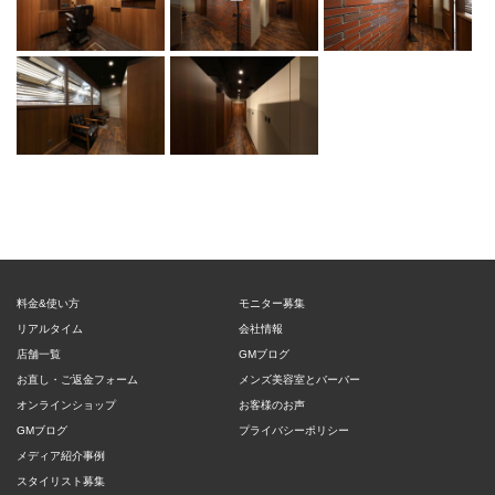
料金&使い方
モニター募集
リアルタイム
会社情報
店舗一覧
GMブログ
お直し・ご返金フォーム
メンズ美容室とバーバー
オンラインショップ
お客様のお声
GMブログ
プライバシーポリシー
メディア紹介事例
スタイリスト募集