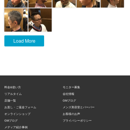
Load More
料金&使い方
モニター募集
リアルタイム
会社情報
店舗一覧
GMブログ
お直し・ご返金フォーム
メンズ美容室とバーバー
オンラインショップ
お客様のお声
GMブログ
プライバシーポリシー
メディア紹介事例