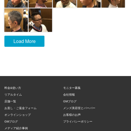
Load More
料金&使い方
モニター募集
リアルタイム
会社情報
店舗一覧
GMブログ
お直し・ご返金フォーム
メンズ美容室とバーバー
オンラインショップ
お客様のお声
GMブログ
プライバシーポリシー
メディア紹介事例