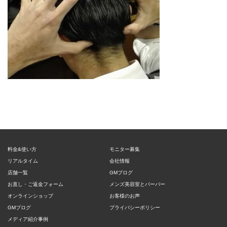
料金&使い方
モニター募集
リアルタイム
会社情報
店舗一覧
GMブログ
お直し・ご返金フォーム
メンズ美容室とバーバー
オンラインショップ
お客様のお声
GMブログ
プライバシーポリシー
メディア紹介事例