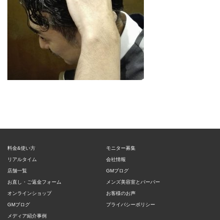
料金&使い方
モニター募集
リアルタイム
会社情報
店舗一覧
GMブログ
お直し・ご返金フォーム
メンズ美容室とバーバー
オンラインショップ
お客様のお声
GMブログ
プライバシーポリシー
メディア紹介事例