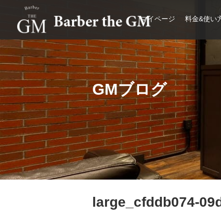
マイページ
料金&使い
大阪・本町｜大人の散髪屋
GMブログ
large_cfddb074-09