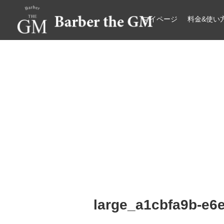
マイページ
料金&使い
大阪・本町｜大人の散髪屋
GMブログ
large_a1cbfa9b-e6