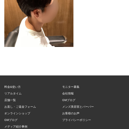
料金&使い方
モニター募集
リアルタイム
会社情報
店舗一覧
GMブログ
お直し・ご返金フォーム
メンズ美容室とバーバー
オンラインショップ
お客様のお声
GMブログ
プライバシーポリシー
メディア紹介事例