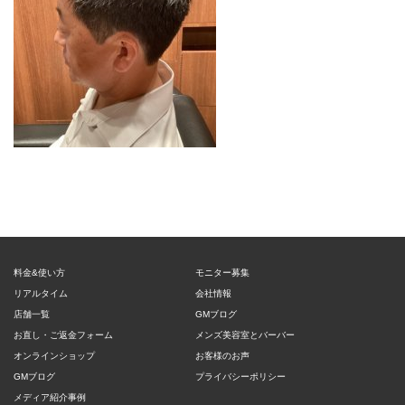
料金&使い方
モニター募集
リアルタイム
会社情報
店舗一覧
GMブログ
お直し・ご返金フォーム
メンズ美容室とバーバー
オンラインショップ
お客様のお声
GMブログ
プライバシーポリシー
メディア紹介事例