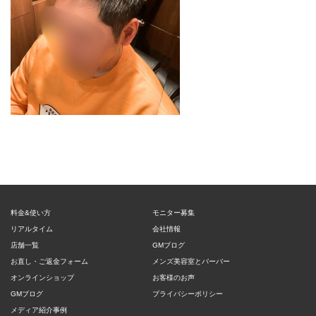
料金&使い方
モニター募集
リアルタイム
会社情報
店舗一覧
GMブログ
お直し・ご返金フォーム
メンズ美容室とバーバー
オンラインショップ
お客様のお声
GMブログ
プライバシーポリシー
メディア紹介事例