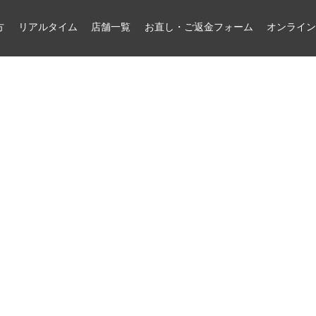
方
リアルタイム
店舗一覧
お直し・ご返金フォーム
オンライ