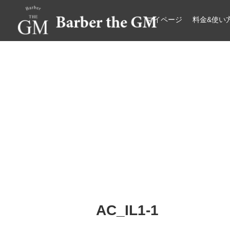
マイページ
料金&使い
大阪・本町｜大人の散髪屋
GMブログ
AC_IL1-1