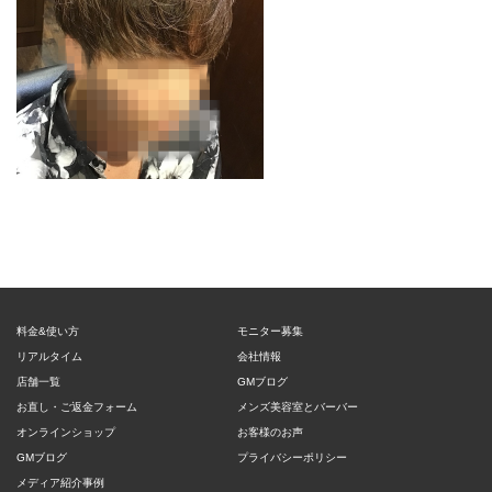
料金&使い方
モニター募集
リアルタイム
会社情報
店舗一覧
GMブログ
お直し・ご返金フォーム
メンズ美容室とバーバー
オンラインショップ
お客様のお声
GMブログ
プライバシーポリシー
メディア紹介事例