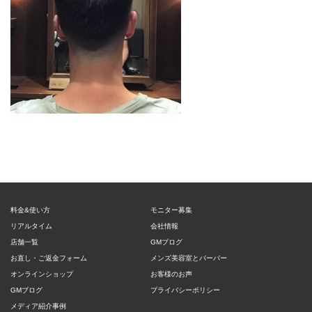
料金&使い方
モニター募集
リアルタイム
会社情報
店舗一覧
GMブログ
お直し・ご返金フォーム
メンズ美容室とバーバー
オンラインショップ
お客様のお声
GMブログ
プライバシーポリシー
メディア紹介事例