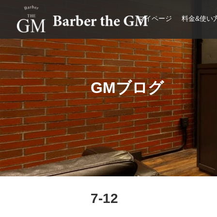
マイページ
料金&使い
大阪・本町｜大人の散髪屋
GMブログ
7-12