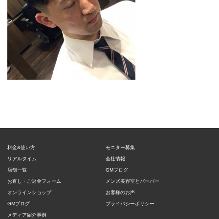
料金&使い方
モニター募集
リアルタイム
会社情報
店舗一覧
GMブログ
お直し・ご返金フォーム
メンズ美容室とバーバー
オンラインショップ
お客様のお声
GMブログ
プライバシーポリシー
メディア紹介事例