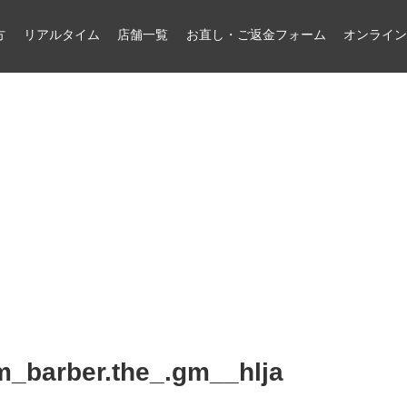
方
リアルタイム
店舗一覧
お直し・ご返金フォーム
オンライ
_barber.the_.gm__hlja