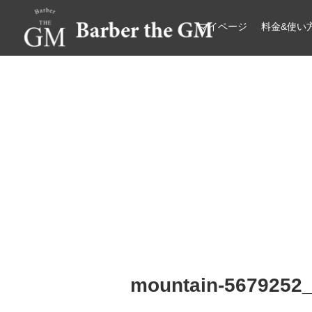
マイページ
料金&使い
大阪・本町｜大人の散髪屋
GMブログ
mountain-5679252