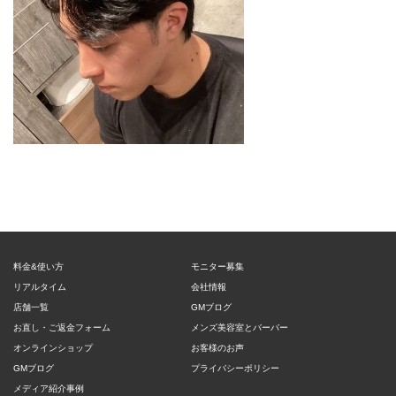
料金&使い方
モニター募集
リアルタイム
会社情報
店舗一覧
GMブログ
お直し・ご返金フォーム
メンズ美容室とバーバー
オンラインショップ
お客様のお声
GMブログ
プライバシーポリシー
メディア紹介事例