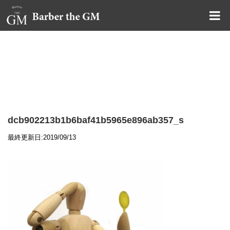
大阪・本町｜大人の散髪屋
GMブログ
dcb902213b1b6baf41b5965e896ab357_s
最終更新日:2019/09/13