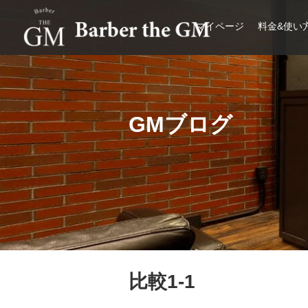
マイページ
料金&使い
大阪・本町｜大人の散髪屋
GMブログ
比較1-1