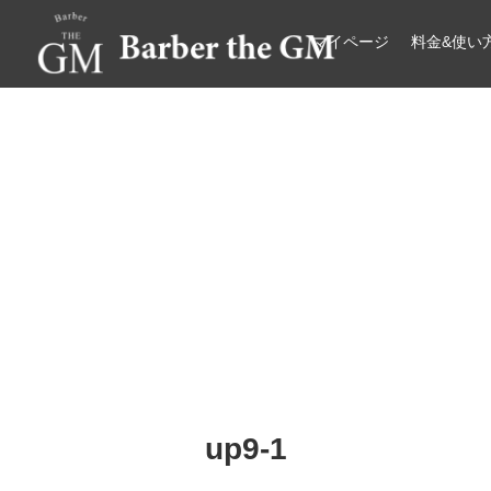
マイページ
料金&使い
大阪・本町｜大人の散髪屋
GMブログ
up9-1