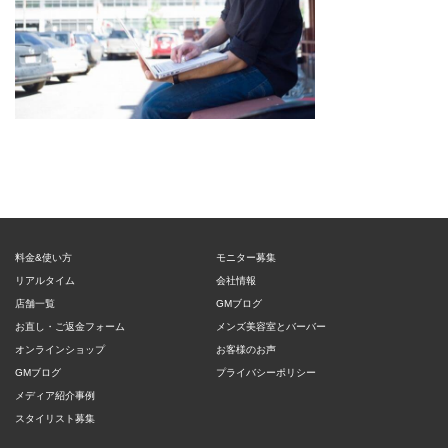
料金&使い方
モニター募集
リアルタイム
会社情報
店舗一覧
GMブログ
お直し・ご返金フォーム
メンズ美容室とバーバー
オンラインショップ
お客様のお声
GMブログ
プライバシーポリシー
メディア紹介事例
スタイリスト募集