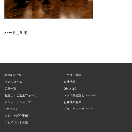
ハード＿船場
料金&使い方
モニター募集
リアルタイム
会社情報
店舗一覧
GMブログ
お直し・ご返金フォーム
メンズ美容室とバーバー
オンラインショップ
お客様のお声
GMブログ
プライバシーポリシー
メディア紹介事例
スタイリスト募集