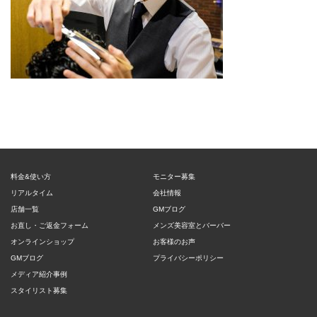
料金&使い方
モニター募集
リアルタイム
会社情報
店舗一覧
GMブログ
お直し・ご返金フォーム
メンズ美容室とバーバー
オンラインショップ
お客様のお声
GMブログ
プライバシーポリシー
メディア紹介事例
スタイリスト募集