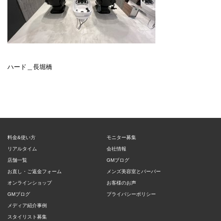
ハード＿長堀橋
料金&使い方
モニター募集
リアルタイム
会社情報
店舗一覧
GMブログ
お直し・ご返金フォーム
メンズ美容室とバーバー
オンラインショップ
お客様のお声
GMブログ
プライバシーポリシー
メディア紹介事例
スタイリスト募集