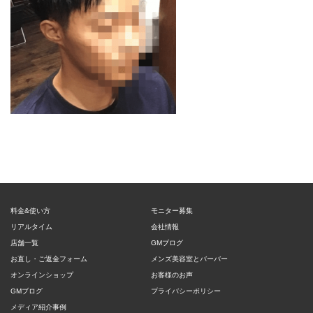
料金&使い方
モニター募集
リアルタイム
会社情報
店舗一覧
GMブログ
お直し・ご返金フォーム
メンズ美容室とバーバー
オンラインショップ
お客様のお声
GMブログ
プライバシーポリシー
メディア紹介事例