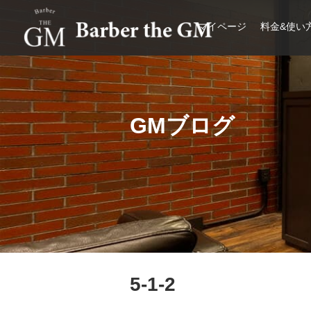
マイページ
料金&使い
大阪・本町｜大人の散髪屋
GMブログ
5-1-2