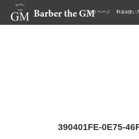
マイページ
料金&使い
大阪・本町｜大人の散髪屋
GMブログ
390401FE-0E75-46