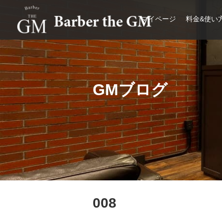
マイページ
料金&使い
大阪・本町｜大人の散髪屋
GMブログ
008