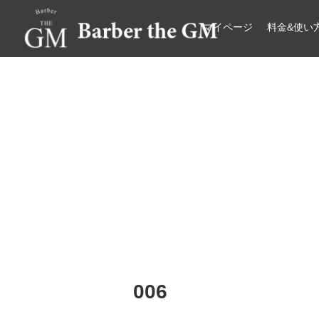
マイページ
料金&使い
大阪・本町｜大人の散髪屋
GMブログ
006