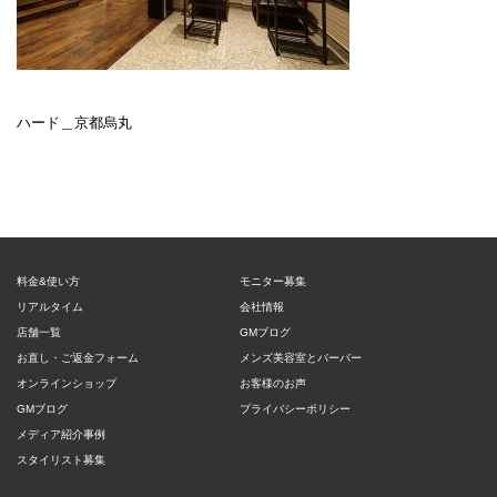
ハード＿京都烏丸
料金&使い方
モニター募集
リアルタイム
会社情報
店舗一覧
GMブログ
お直し・ご返金フォーム
メンズ美容室とバーバー
オンラインショップ
お客様のお声
GMブログ
プライバシーポリシー
メディア紹介事例
スタイリスト募集