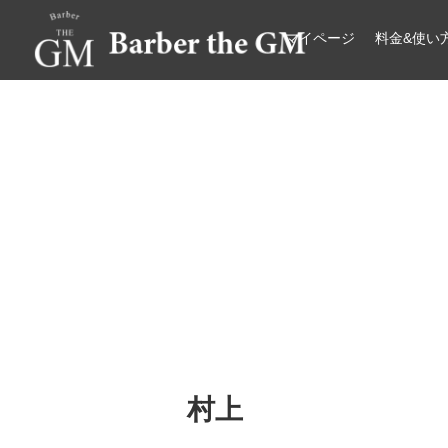
マイページ
料金&使い
大阪・本町｜大人の散髪屋
GMブログ
村上