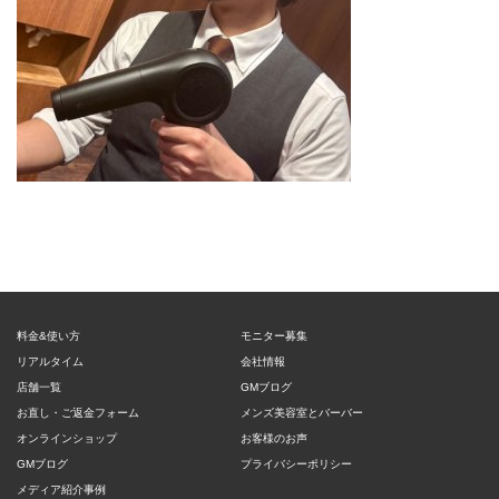
料金&使い方
モニター募集
リアルタイム
会社情報
店舗一覧
GMブログ
お直し・ご返金フォーム
メンズ美容室とバーバー
オンラインショップ
お客様のお声
GMブログ
プライバシーポリシー
メディア紹介事例